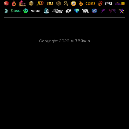
Copyright 2026 ©
789win