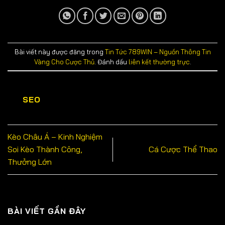
Bài viết này được đăng trong
Tin Tức 789WIN – Nguồn Thông Tin
Vàng Cho Cược Thủ
. Đánh dấu
liên kết thường trực
.
SEO
Kèo Châu Á – Kinh Nghiệm
Soi Kèo Thành Công,
Cá Cược Thể Thao
Thưởng Lớn
BÀI VIẾT GẦN ĐÂY