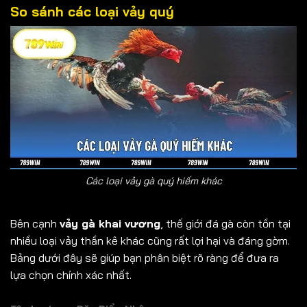
So sánh các loại vảy quý
Các loại vảy gà quý hiếm khác
Bên cạnh
vảy gà khai vương
, thế giới đá gà còn tồn tại
nhiều loại vảy thần kê khác cũng rất lợi hại và đáng gờm.
Bảng dưới đây sẽ giúp bạn phân biệt rõ ràng để đưa ra
lựa chọn chính xác nhất.