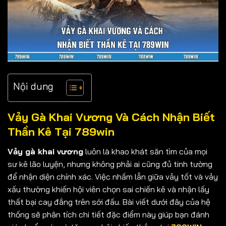
Nội dung
Vảy Gà Khai Vương Và Cách Nhận Biết
Thần Kê Tại 789win
Vảy gà khai vương
luôn là khao khát săn tìm của mọi
sư kê lão luyện, nhưng không phải ai cũng đủ tinh tường
để nhận diện chính xác. Việc nhầm lẫn giữa vảy tốt và vảy
xấu thường khiến hội viên chọn sai chiến kê và nhận lấy
thất bại cay đắng trên sới đấu. Bài viết dưới đây của hệ
thống sẽ phân tích chi tiết đặc điểm này giúp bạn đánh