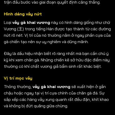
trận đấu bước vào giai đoạn quyết định căng thẳng.
Hình dáng vảy nứt
Loại
vảy gà khai vương
này có hình dáng giống như chữ
Vương (王) trong tiếng Hán được tạo thành từ các đường
nứt rõ nét. Vị trí của nó thường nằm ở ngay phần cựa của
gà chiến tạo nên sự uy nghiêm và dũng mãnh.
Đây là dấu hiệu nhận biết rõ ràng nhất mà bạn cần chú ý
kỹ khi xem chân gà. Những chiến kê sở hữu đặc điểm này
thường có khí chất vương giả bẩm sinh rất khác biệt.
Vị trí mọc vảy
Thông thường,
vảy gà khai vương
sẽ xuất hiện ở gần
chậu hoặc ngay tại vị trí cựa chính của chân gà đá. Sự
sắp xếp các hàng vảy xung quanh rất đều đặn, khít khao
và không bị đứt quãng giữa chừng.