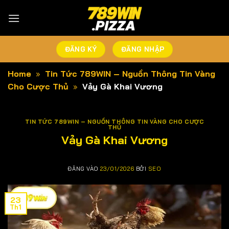
Bỏ
qua
nội
dung
ĐĂNG KÝ
ĐĂNG NHẬP
Home
»
Tin Tức 789WIN – Nguồn Thông Tin Vàng
Cho Cược Thủ
»
Vảy Gà Khai Vương
TIN TỨC 789WIN – NGUỒN THÔNG TIN VÀNG CHO CƯỢC
THỦ
Vảy Gà Khai Vương
ĐĂNG VÀO
23/01/2026
BỞI
SEO
23
Th1