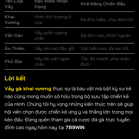
Tên Loại
Đặc Điểm Nhận
Khả Năng Chiến Đấu
Vảy
Dạng
Khai
Hình chữ Vương ở
Ra đòn hiểm, chịu đòn tốt
Vương
cựa
Vảy quấn ngang
Vấn Cán
Đá đòn cáo, khôn ngoan
chân
Án Thiên
Vảy lớn sát đầu gối
Sức bền cao, đá mé tốt
Vảy lớn sát ngón
Tốc độ nhanh, phá chân
Phủ Địa
chân
địch
Lời kết
Vảy gà khai vương
thực sự là báu vật mà bất kỳ sư kê
nào cũng mong muốn sở hữu trong bộ sưu tập chiến kê
của mình. Chúng tôi hy vọng những kiến thức trên sẽ giúp
hội viên chọn được chiến kê ưng ý và thắng lớn trong mọi
kèo đấu. Đừng quên tham gia cá cược đá gà trực tuyến
đỉnh cao ngay hôm nay tại
789WIN
.