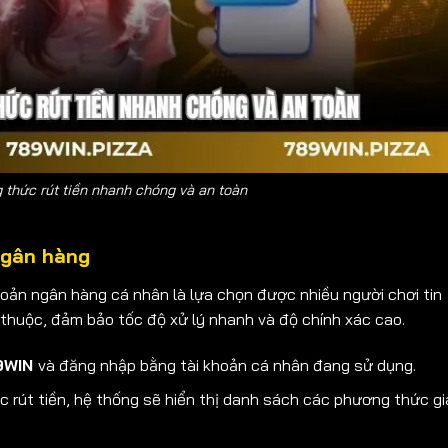
thức rút tiền nhanh chóng và an toàn
ngân hàng
oản ngân hàng cá nhân là lựa chọn được nhiều người chơi tin
thuộc, đảm bảo tốc độ xử lý nhanh và độ chính xác cao.
9WIN
và đăng nhập bằng tài khoản cá nhân đang sử dụng.
c rút tiền, hệ thống sẽ hiển thị danh sách các phương thức g