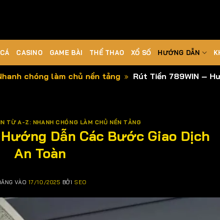
 CÁ
CASINO
GAME BÀI
THỂ THAO
XỔ SỐ
HƯỚNG DẪN
K
Nhanh chóng làm chủ nền tảng
»
Rút Tiền 789WIN – H
N TỪ A-Z: NHANH CHÓNG LÀM CHỦ NỀN TẢNG
 Hướng Dẫn Các Bước Giao Dịch
An Toàn
ĐĂNG VÀO
17/10/2025
BỞI
SEO