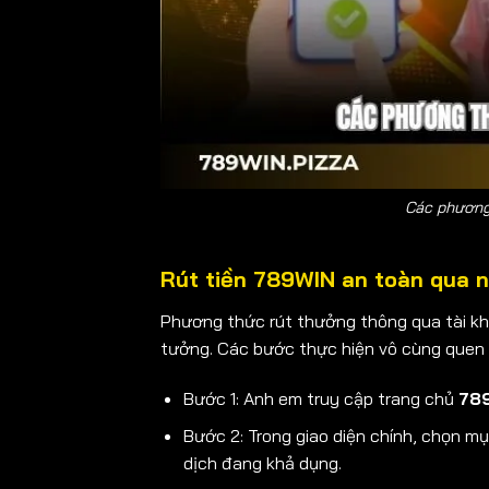
Các phương 
Rút tiền 789WIN an toàn qua 
Phương thức rút thưởng thông qua tài kh
tưởng. Các bước thực hiện vô cùng quen 
Bước 1: Anh em truy cập trang chủ
78
Bước 2: Trong giao diện chính, chọn mụ
dịch đang khả dụng.