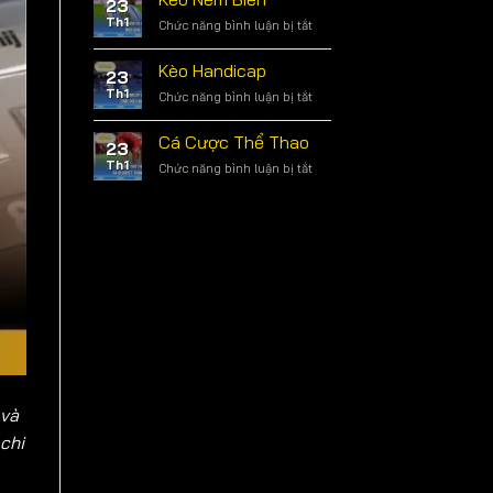
23
Th1
Chức năng bình luận bị tắt
ở
Kèo
Ném
Kèo Handicap
23
Biên
Th1
Chức năng bình luận bị tắt
ở
Kèo
Handicap
Cá Cược Thể Thao
23
Th1
Chức năng bình luận bị tắt
ở
Cá
Cược
Thể
Thao
 và
 chi