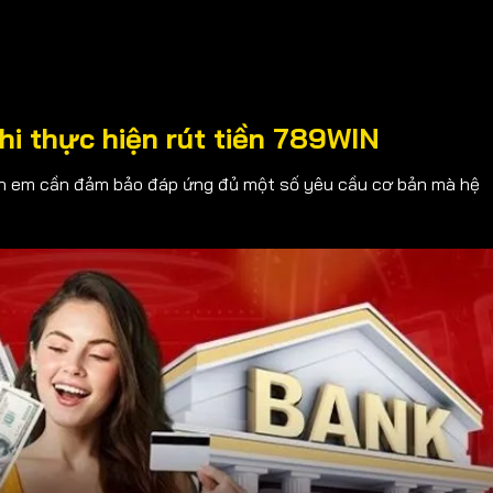
hi thực hiện rút tiền 789WIN
 anh em cần đảm bảo đáp ứng đủ một số yêu cầu cơ bản mà hệ