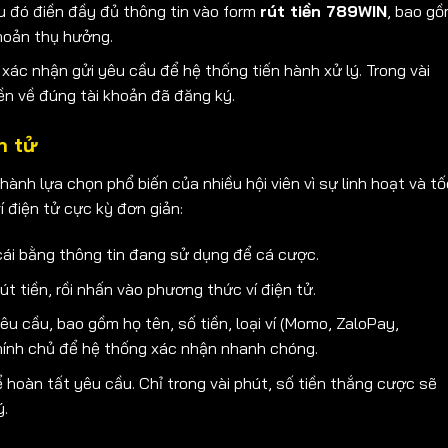
u đó điền đầy đủ thông tin vào form
rút tiền 789WIN
, bao g
khoản thụ hưởng.
 xác nhận gửi yêu cầu để hệ thống tiến hành xử lý. Trong vài
ền về đúng tài khoản đã đăng ký.
n tử
hành lựa chọn phổ biến của nhiều hội viên vì sự linh hoạt và tố
ví điện tử cực kỳ đơn giản:
cái bằng thông tin đang sử dụng để cá cược.
út tiền, rồi nhấn vào phương thức ví điện tử.
êu cầu, bao gồm họ tên, số tiền, loại ví (Momo, ZaloPay,
 chính chủ để hệ thống xác nhận nhanh chóng.
ể hoàn tất yêu cầu. Chỉ trong vài phút, số tiền thắng cược sẽ
ý.